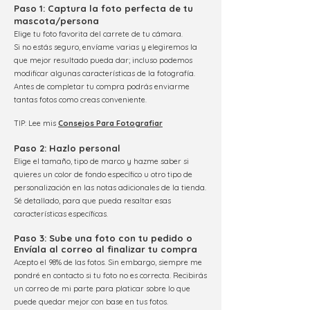
Paso 1: Captura la foto perfecta de tu
mascota/persona
Elige tu foto favorita del carrete de tu cámara.
Si no estás seguro, envíame varias y elegiremos la
que mejor resultado pueda dar; incluso pode
mos
modificar algunas cara
cterísticas de la fotografía.
Antes de completar tu compra podrás enviarme
tantas fotos como creas conveniente.
TIP: Lee mis
Consejos Para Fotografiar
Paso 2: Hazl
o personal
Elige el tamaño, tipo de marco
y hazme saber si
quieres un color de fondo específico u otro tipo de
personalización en las notas adicionales de la tienda.
Sé detallado, para que pueda resaltar esas
características específicas.
Paso 3:
Sube una foto con tu pedido
o
Env
íala al c
orreo al finalizar tu compra
Acepto el 98% de las fotos. Sin embargo, siempre me
pondré en contacto si tu foto no es c
orrecta.
Recibirás
un correo de mi parte para platicar sobre lo que
puede quedar mejor con base en tus fotos.