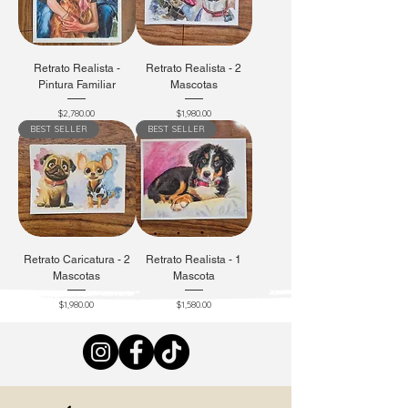
Retrato Realista -
Retrato Realista - 2
Pintura Familiar
Mascotas
Precio
Precio
$2,780.00
$1,980.00
BEST SELLER
BEST SELLER
Retrato Caricatura - 2
Retrato Realista - 1
Mascotas
Mascota
Precio
Precio
$1,980.00
$1,580.00