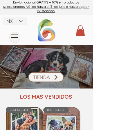
Envío nacional GRATIS + 10% en productos
seleccionados. Válido hasta el 31 de julio o hasta agotar
existencias.
MXN ($)
TIENDA
LOS MAS VENDIDOS
BEST SELLER
BEST SELLER