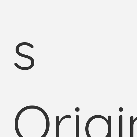
s
Orig