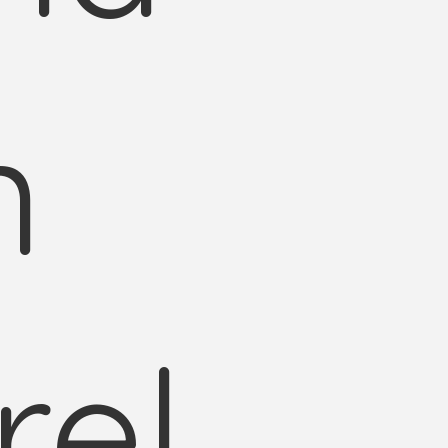
n
rel