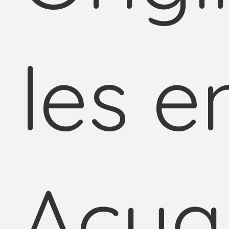
les e
Acua