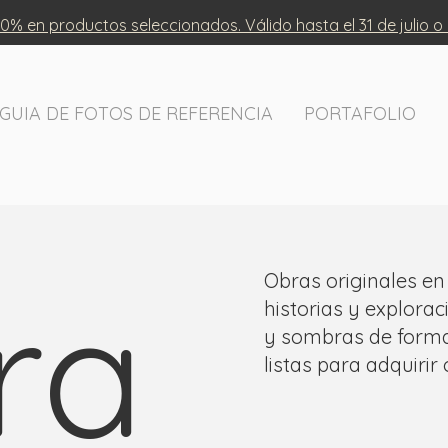
0% en productos seleccionados. Válido hasta el 31 de julio o
GUIA DE FOTOS DE REFERENCIA
PORTAFOLIO
ra
Obras originales en
historias y explora
y sombras de forma 
listas para adquirir o