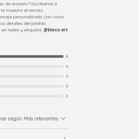
tes de enviarlo? Escríbeme a
te muestro el retrato.
ensaje personalizado (sin costo
los detalles del pedido.
 en redes y etiqueta:
@bleco.art
8
0
0
0
0
ar según:
Más relevantes