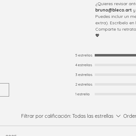
¿Quieres revisar an
bruno@bleco.art
y 
Puedes incluir un m
extra). Escríbelo en 
Comparte tu retrato
💖
5 estrellas
4 estrellas
3 estrellas
2 estrellas
1 estrella
Filtrar por calificación:
Todas las estrellas
Orden