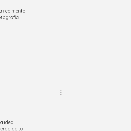
ra realmente
otografía
la idea
uerdo de tu