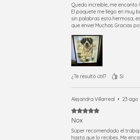
Quedo increible, me encanto 
El paquete me llego en muy b
sin palabras esta hermosa, es
que envie! Muchas Gracias por
¿Te resultó útil?
Sí
Alejandra Villarreal
•
23 ago
Obtuvo 5 de 5 estrellas.
Nox
Súper recomendado el trabajo
hasta que lo recibes. Me enc