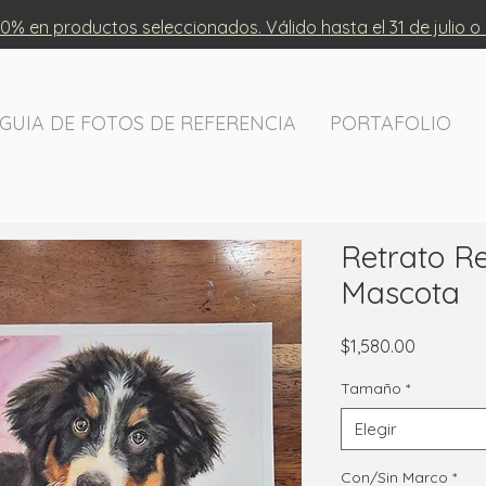
0% en productos seleccionados. Válido hasta el 31 de julio o
GUIA DE FOTOS DE REFERENCIA
PORTAFOLIO
Retrato Re
Mascota
Precio
$1,580.00
Tamaño
*
Elegir
Con/Sin Marco
*