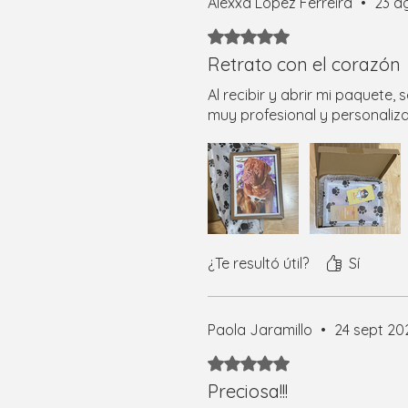
Alexxa López Ferreira
•
23 a
Obtuvo 5 de 5 estrellas.
Retrato con el corazón
Al recibir y abrir mi paquete, 
muy profesional y personaliz
¿Te resultó útil?
Sí
Paola Jaramillo
•
24 sept 20
Obtuvo 5 de 5 estrellas.
Preciosa!!!