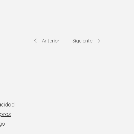
Anterior
Siguiente
acidad
mpras
go