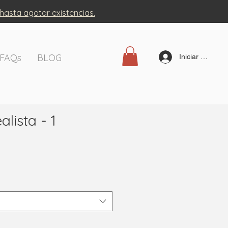
 hasta agotar existencias.
FAQs
BLOG
Iniciar sesión
alista - 1