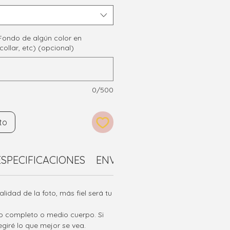
Fondo de algún color en
 collar, etc) (opcional)
0/500
to
ESPECIFICACIONES
ENVÍOS
CUSTOMS OR IMP
alidad de la foto, más fiel será tu
o completo o medio cuerpo. Si
legiré lo que mejor se vea.